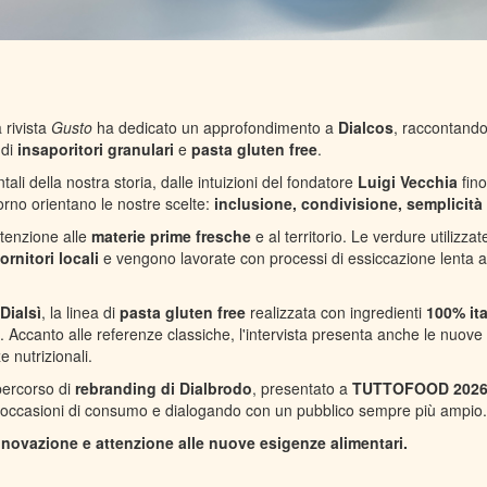
a rivista
Gusto
ha dedicato un approfondimento a
Dialcos
, raccontando
 di
insaporitori granulari
e
pasta gluten free
.
ali della nostra storia, dalle intuizioni del fondatore
Luigi Vecchia
fino
orno orientano le nostre scelte:
inclusione, condivisione, semplicità
ttenzione alle
materie prime fresche
e al territorio. Le verdure utilizzat
ornitori locali
e vengono lavorate con processi di essiccazione lenta 
Dialsì
, la linea di
pasta gluten free
realizzata con ingredienti
100% ita
va. Accanto alle referenze classiche, l'intervista presenta anche le nuov
e nutrizionali.
percorso di
rebranding di Dialbrodo
, presentato a
TUTTOFOOD 202
 occasioni di consumo e dialogando con un pubblico sempre più ampio.
innovazione e attenzione alle nuove esigenze alimentari.