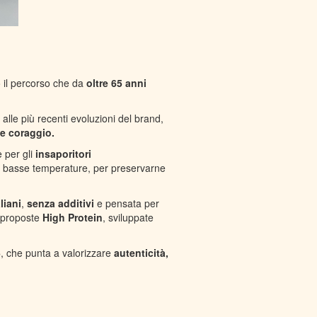
 il percorso che da
oltre 65 anni
 alle più recenti evoluzioni del brand,
 e coraggio.
e per gli
insaporitori
a basse temperature, per preservarne
liani
,
senza additivi
e pensata per
e proposte
High Protein
, sviluppate
6
, che punta a valorizzare
autenticità,