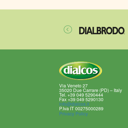
Via Veneto 27
35020 Due Carrare (PD) – Italy
Tel. +39 049 5290444
Fax +39 049 5290130
info@dialcos.it
P.Iva IT 00275000289
Privacy Policy