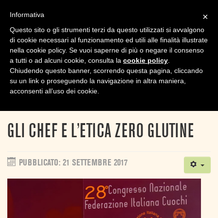
Informativa
×
TPL_
Questo sito o gli strumenti terzi da questo utilizzati si avvalgono
di cookie necessari al funzionamento ed utili alle finalità illustrate
nella cookie policy. Se vuoi saperne di più o negare il consenso
a tutti o ad alcuni cookie, consulta la
cookie policy
.
Chiudendo questo banner, scorrendo questa pagina, cliccando
su un link o proseguendo la navigazione in altra maniera,
Sei qui:
Home
News
acconsenti all’uso dei cookie.
Gli chef e l’etica zero glutine
GLI CHEF E L’ETICA ZERO GLUTINE
PUBBLICATO: 21 SETTEMBRE 2017