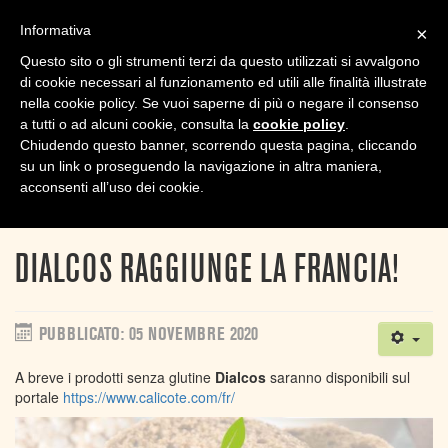
Informativa
×
TPL_
Questo sito o gli strumenti terzi da questo utilizzati si avvalgono
di cookie necessari al funzionamento ed utili alle finalità illustrate
nella cookie policy. Se vuoi saperne di più o negare il consenso
a tutti o ad alcuni cookie, consulta la
cookie policy
.
Chiudendo questo banner, scorrendo questa pagina, cliccando
su un link o proseguendo la navigazione in altra maniera,
Sei qui:
Home
News
acconsenti all’uso dei cookie.
Dialcos raggiunge la Francia!
DIALCOS RAGGIUNGE LA FRANCIA!
PUBBLICATO: 05 NOVEMBRE 2020
A breve i prodotti senza glutine
Dialcos
saranno disponibili sul
portale
https://www.calicote.com/fr/